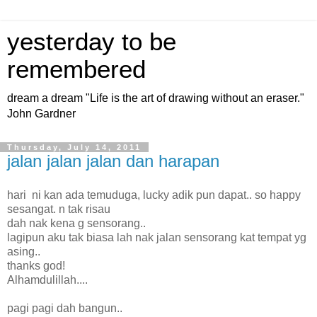
yesterday to be
remembered
dream a dream "Life is the art of drawing without an eraser."
John Gardner
Thursday, July 14, 2011
jalan jalan jalan dan harapan
hari ni kan ada temuduga, lucky adik pun dapat.. so happy
sesangat. n tak risau
dah nak kena g sensorang..
lagipun aku tak biasa lah nak jalan sensorang kat tempat yg
asing..
thanks god!
Alhamdulillah....
pagi pagi dah bangun..