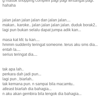
g masuk shopping complex pagi pagi tersangat pagi.
hahaha
jalan jalan jalan jalan dan jalan jalan....
makan.. karoke.. jalan jalan jalan jalan. duduk borak2..
lagi pun bukan selalu dapat jumpa adik kan...
masa kat kfc tu kan....
hmmm suddenly teringat someone. terus aku sms dia...
entah la....
serius teringat dia....
tak apa lah..
perkara dah jadi pun...
lagi pun , biarlah..
tak kemana pun. n sampai bila macamtu..
atleast biarlah dia bahagia...
n aku akan gembira bila tengok dia bahagia...