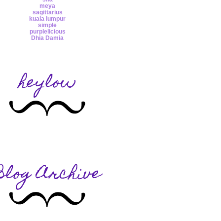
meya
sagittarius
kuala lumpur
simple
purplelicious
Dhia Damia
heylow
Blog Archive