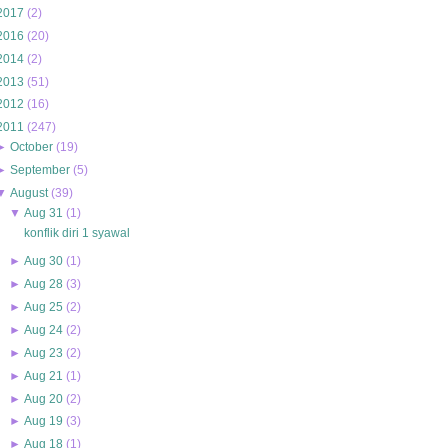
2017
(
2
)
2016
(
20
)
2014
(
2
)
2013
(
51
)
2012
(
16
)
2011
(
247
)
►
October
(
19
)
►
September
(
5
)
▼
August
(
39
)
▼
Aug 31
(
1
)
konflik diri 1 syawal
►
Aug 30
(
1
)
►
Aug 28
(
3
)
►
Aug 25
(
2
)
►
Aug 24
(
2
)
►
Aug 23
(
2
)
►
Aug 21
(
1
)
►
Aug 20
(
2
)
►
Aug 19
(
3
)
►
Aug 18
(
1
)