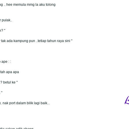
ang .. hee memula mmg la aku tolong
 pulak..
e? "
y tak ada kampung pun ..tetiap tahun raya sini "
 ape : :
a tah apa apa
? betul ke "
 "
nak port dalam bilik lagi baik...
 .dia cakap adik abang..