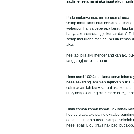
sadis je. selama ni aku ingat aku mas
Pada mulanya macam mengomel juga..
setiap tahun kami buat bersama2.. menge
walaupun hanya beberapa kerat.. tapi kali 
hanya aku sensorang je kemas dari A-Z.
setiap inci ruang menjadi bersih kemas da
aku
..
hee tapi bila aku mengenang kan aku buk
tanggungjawab.. huhuhu
Hmm nanti 100% nak kena serve tetamu y
heee sekarang jam menunjukkan pukul 6.3
ceh macam lah busy sangat aku semalam
busy nengok orang main mercun je,, heh
Hmm zaman kanak-kanak.. tak kanak-kan
hee duit raya aku paling extra berbandin
dapat duit upah puasa... sampai sekolah 
heee lepas tu duit raya nak bagi budak-