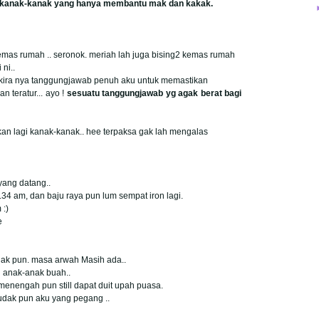
ih kanak-kanak yang hanya membantu mak dan kakak.
mas rumah .. seronok. meriah lah juga bising2 kemas rumah
ni..
. kira nya tanggungjawab penuh aku untuk memastikan
n teratur... ayo !
sesuatu tanggungjawab yg agak berat bagi
an lagi kanak-kanak.. hee terpaksa gak lah mengalas
ang datang..
4 am, dan baju raya pun lum sempat iron lagi.
 :)
e
ak pun. masa arwah Masih ada..
g anak-anak buah..
menengah pun still dapat duit upah puasa.
budak pun aku yang pegang ..