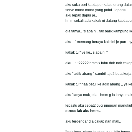
aku suka port kat dapur kalau orang dat
serve mana mana yang patut.. lepastu.
aku lepak dapur je..
hmm sekali ada kakak ni datang kat dapur
dia tanya.. "siapa ni.. tak balik kampung k
aku .. " memang beraya kat sini je pun . s
kakak tu " ye ke.. siapa ni "
aku .. : : ????? hmm x tahu dah nak cakap
aku " adik abang " sambil laju2 buat kerj
kakak tu " haa betul ke adik abang ,, ye ke
aku "tanya mak je la.. hmm g la tanya mak
lepastu aku cepat2 cuci pinggan mangkuk. 
stress lak aku hmm..
aku terdengar dia cakap nan mak..
"mak lang. siapa kat dapur tu.. bila tanya