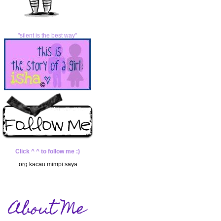
"silent is the best way"
Click ^ ^ to follow me :)
org kacau mimpi saya
About Me