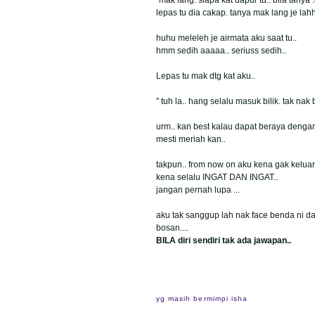
lepas tu dia cakap. tanya mak lang je lahh
huhu meleleh je airmata aku saat tu..
hmm sedih aaaaa.. seriuss sedih..
Lepas tu mak dtg kat aku..
" tuh la.. hang selalu masuk bilik. tak n
urm.. kan best kalau dapat beraya dengan 
mesti meriah kan..
takpun.. from now on aku kena gak keluar d
kena selalu INGAT DAN INGAT..
jangan pernah lupa ...
aku tak sanggup lah nak face benda ni da
bosan....
BILA diri sendiri tak ada jawapan..
yg masih bermimpi
isha