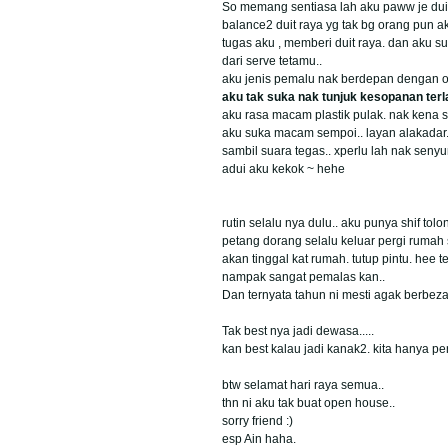
So memang sentiasa lah aku paww je duit 
balance2 duit raya yg tak bg orang pun ak
tugas aku , memberi duit raya. dan aku 
dari serve tetamu..
aku jenis pemalu nak berdepan dengan o
aku tak suka nak tunjuk kesopanan te
aku rasa macam plastik pulak. nak kena
aku suka macam sempoi.. layan alakad
sambil suara tegas.. xperlu lah nak senyu
adui aku kekok ~ hehe
rutin selalu nya dulu.. aku punya shif tol
petang dorang selalu keluar pergi rumah
akan tinggal kat rumah. tutup pintu. hee ten
nampak sangat pemalas kan..
Dan ternyata tahun ni mesti agak berbez
Tak best nya jadi dewasa.....
kan best kalau jadi kanak2. kita hanya pe
btw selamat hari raya semua..
thn ni aku tak buat open house..
sorry friend :)
esp Ain haha.