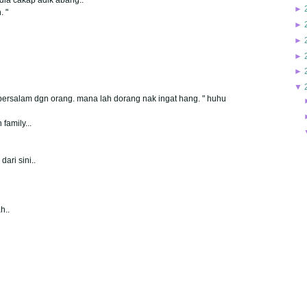
►
. "
►
►
►
►
▼
ak bersalam dgn orang. mana lah dorang nak ingat hang. " huhu
family...
ari sini..
h..