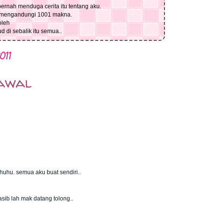
pernah menduga cerita itu tentang aku.
g mengandungi 1001 makna.
oleh
 di sebalik itu semua..
011
yawal
huhu. semua aku buat sendiri..
asib lah mak datang tolong..