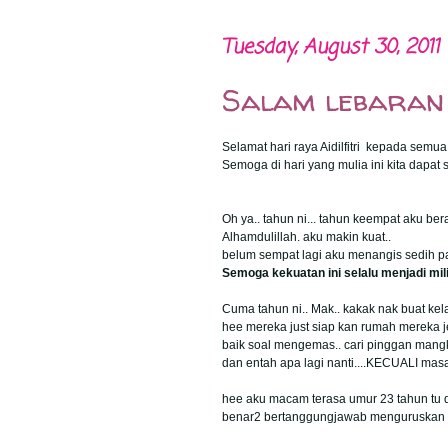
Tuesday, August 30, 2011
Salam lebaran
Selamat hari raya Aidilfitri kepada semu
Semoga di hari yang mulia ini kita dapat 
Oh ya.. tahun ni... tahun keempat aku ber
Alhamdulillah. aku makin kuat..
belum sempat lagi aku menangis sedih pad
Semoga kekuatan ini selalu menjadi mili
Cuma tahun ni.. Mak.. kakak nak buat kelai
hee mereka just siap kan rumah mereka j
baik soal mengemas.. cari pinggan mangk
dan entah apa lagi nanti....KECUALI mas
hee aku macam terasa umur 23 tahun tu
benar2 bertanggungjawab menguruskan h