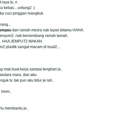
raya tu..n
u kebas... untung2 :)
suka cuci pinggan mangkuk.
rang...
rlampau
dan ramah mesra nak layan tetamu HAHA.
 senyum2. nak bersembang ramah tamah.
ar.. HAA JEMPUT2 MAKAN.
m2 plastik sangat macam di buat2....
ong mak buat kerja sampai tenghari je..
 sedara mara. dan aku
guk tv. tak pun aku tidur je lah..
a hmm..
rlu membantu je..