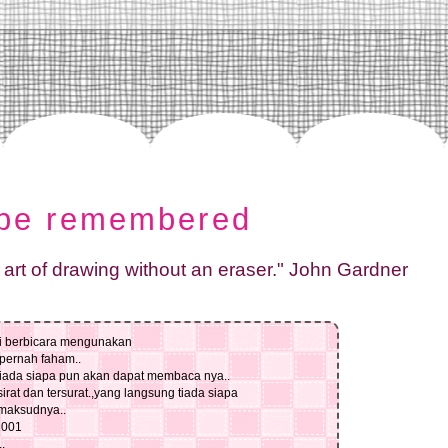
 be remembered
 art of drawing without an eraser." John Gardner
li berbicara mengunakan
pernah faham..
tiada siapa pun akan dapat membaca nya..
sirat dan tersurat.,yang langsung tiada siapa
 maksudnya..
1001
.