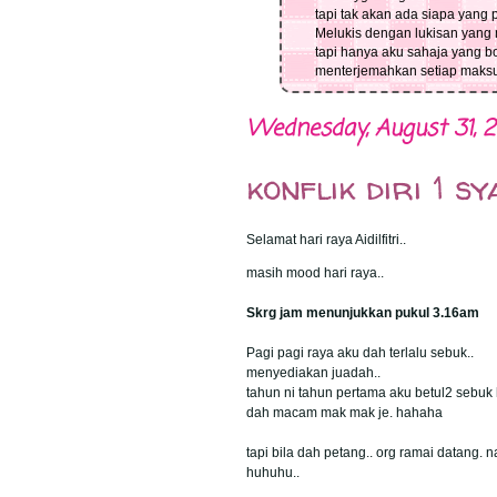
tapi tak akan ada siapa yang 
Melukis dengan lukisan yan
tapi hanya aku sahaja yang b
menterjemahkan setiap maksud
Wednesday, August 31, 2
konflik diri 1 s
Selamat hari raya Aidilfitri..
masih mood hari raya..
Skrg jam menunjukkan pukul 3.16am
Pagi pagi raya aku dah terlalu sebuk..
menyediakan juadah..
tahun ni tahun pertama aku betul2 sebuk 
dah macam mak mak je. hahaha
tapi bila dah petang.. org ramai datang. n
huhuhu..