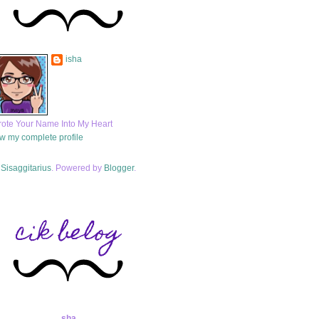
isha
rote Your Name Into My Heart
w my complete profile
Sisaggitarius
. Powered by
Blogger
.
cik belog
sha