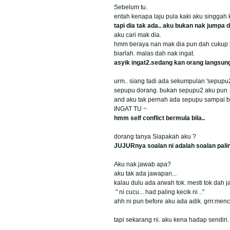
Sebelum tu.
entah kenapa laju pula kaki aku singgah
tapi dia tak ada.. aku bukan nak jumpa d
aku cari mak dia.
hmm beraya nan mak dia pun dah cukup
biarlah. malas dah nak ingat.
asyik ingat2.sedang kan orang langsung 
urm.. siang tadi ada sekumpulan 'sepup
sepupu dorang. bukan sepupu2 aku pun .
and aku tak pernah ada sepupu sampai bil
INGAT TU ~
hmm self conflict bermula bila..
dorang tanya Siapakah aku ?
JUJURnya soalan ni adalah soalan pali
Aku nak jawab apa?
aku tak ada jawapan...
kalau dulu ada arwah tok. mesti tok dah j
" ni cucu... had paling kecik ni .."
ahh ni pun before aku ada adik. grrr.menc
tapi sekarang ni. aku kena hadap sendiri.