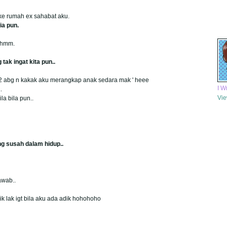
 ke rumah ex sahabat aku.
ia pun.
 hmm.
tak ingat kita pun..
u2 abg n kakak aku merangkap anak sedara mak ' heee
I W
.
Vie
a bila pun..
ng susah dalam hidup..
awab..
ik lak igt bila aku ada adik hohohoho