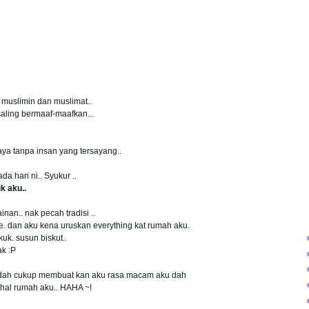
a muslimin dan muslimat..
saling bermaaf-maafkan...
aya tanpa insan yang tersayang..
a hari ni.. Syukur ..
k aku..
nan.. nak pecah tradisi ..
e. dan aku kena uruskan everything kat rumah aku.
uk. susun biskut..
ak :P
 dah cukup membuat kan aku rasa macam aku dah
al rumah aku.. HAHA ~!