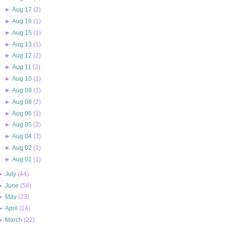
►
Aug 17
(
2
)
►
Aug 16
(
1
)
►
Aug 15
(
1
)
►
Aug 13
(
1
)
►
Aug 12
(
2
)
►
Aug 11
(
2
)
►
Aug 10
(
1
)
►
Aug 09
(
1
)
►
Aug 08
(
2
)
►
Aug 06
(
1
)
►
Aug 05
(
2
)
►
Aug 04
(
3
)
►
Aug 02
(
1
)
►
Aug 01
(
1
)
►
July
(
44
)
►
June
(
58
)
►
May
(
23
)
►
April
(
14
)
►
March
(
22
)